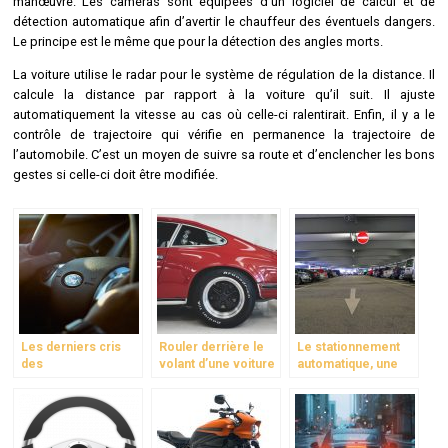
manœuvre. Les caméras sont équipées d’un logiciel de calcul et de
détection automatique afin d’avertir le chauffeur des éventuels dangers.
Le principe est le même que pour la détection des angles morts.
La voiture utilise le radar pour le système de régulation de la distance. Il
calcule la distance par rapport à la voiture qu’il suit. Il ajuste
automatiquement la vitesse au cas où celle-ci ralentirait. Enfin, il y a le
contrôle de trajectoire qui vérifie en permanence la trajectoire de
l’automobile. C’est un moyen de suivre sa route et d’enclencher les bons
gestes si celle-ci doit être modifiée.
Les derniers cris
Rouler derrière le
Le stationnement
des
volant d’une voiture
automatique, une
concessionnaires
de collection
aide pour les
conducteurs