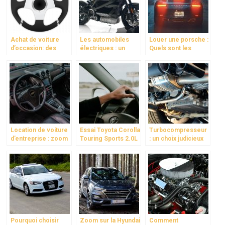
Achat de voiture
Les automobiles
Louer une porsche :
d’occasion: des
électriques : un
Quels sont les
conseils pour être
avenir radieux pour
avantages ?
prudent!
notre planète
Location de voiture
Essai Toyota Corolla
Turbocompresseur
d’entreprise : zoom
Touring Sports 2.0L
: un choix judicieux
sur les avantages !
Hybride : coffre plus
pour les amateurs
volumineux et
de vitesse
consommation en
carburant
raisonnable
Pourquoi choisir
Zoom sur la Hyundai
Comment