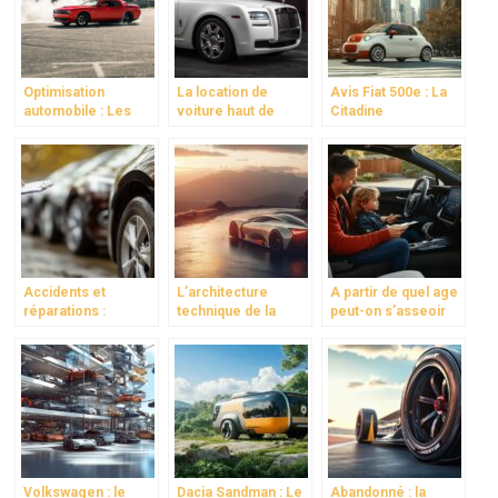
Optimisation
La location de
Avis Fiat 500e : La
automobile : Les
voiture haut de
Citadine
avancees
gamme : quand la
Emblématique se
technologiques
route devient votre
Réinvente pour
pour booster les
meilleure alliee
2024
performances de
votre vehicule
Accidents et
L’architecture
A partir de quel age
réparations :
technique de la
peut-on s’asseoir
Comment retracer
Nouvelle Lexus LFA
devant dans la
l’historique complet
décryptée par les
voiture ? Les
d’une voiture
experts
conditions legales
d’occasion
expliquees
Volkswagen : le
Dacia Sandman : Le
Abandonné : la