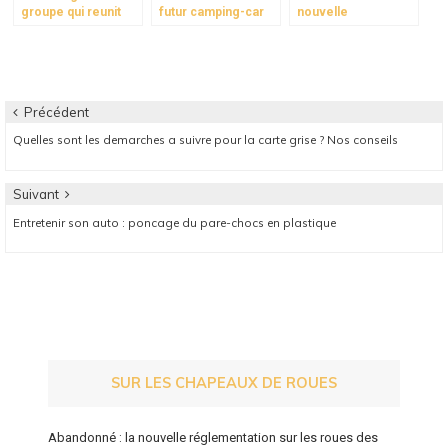
groupe qui reunit
futur camping-car
nouvelle
les plus grands
imaginé par la
réglementation sur
constructeurs
communauté des
les roues des F2000
automobiles
voyageurs
ne verra pas le jour,
optimise sa chaine
les équipes
d’approvisionnement
partagées
Navigation
Précédent
Article
Quelles sont les demarches a suivre pour la carte grise ? Nos conseils
de
précédent:
l’article
Suivant
Article
Entretenir son auto : poncage du pare-chocs en plastique
suivant:
SUR LES CHAPEAUX DE ROUES
Abandonné : la nouvelle réglementation sur les roues des