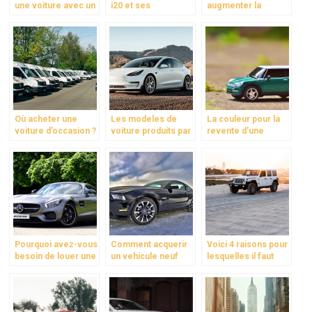
une voiture avec un
i20 et ses
augmenter la
toit ouvrant ?
caracteristiques
performance de ma
voiture ?
Où acheter une
Les modeles de
La couleur pour la
voiture d’occasion ?
voiture produits par
revente d’une
Tesla
voiture
Pourquoi avez-vous
Comment acquerir
Voici 4 raisons pour
besoin de louer une
un vehicule neuf
lesquelles il faut
voiture de luxe?
sans se ruiner ?
acheter sa voiture
chez un mandataire
!