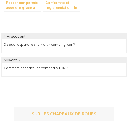
Passer son permis
Conformite et
accelere grace a
reglementation : le
une auto-ecole
role cle de la
specialisee
secretaire dans le
meilleur garage
automobile
Navigation
Précédent
Article
De quoi depend le choix d’un camping-car ?
de
précédent:
l’article
Suivant
Article
Comment debrider une Yamaha MT-07 ?
suivant:
SUR LES CHAPEAUX DE ROUES