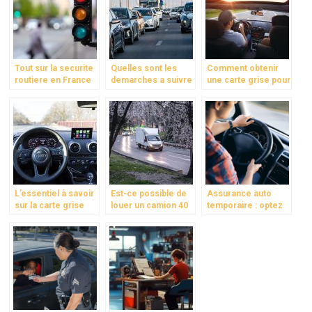
Tout sur la securite
Quelles sont les
Comment obtenir
routiere en France
demarches a suivre
une carte grise pour
pour la carte grise ?
une voiture de plus
Nos conseils
de 10 ans ?
L’essentiel à savoir
Est-ce possible de
Assurance auto
sur la carte grise
louer un camion 40
temporaire : optez
m3 avec un permis
pour la flexibilite et
B ?
la liberte