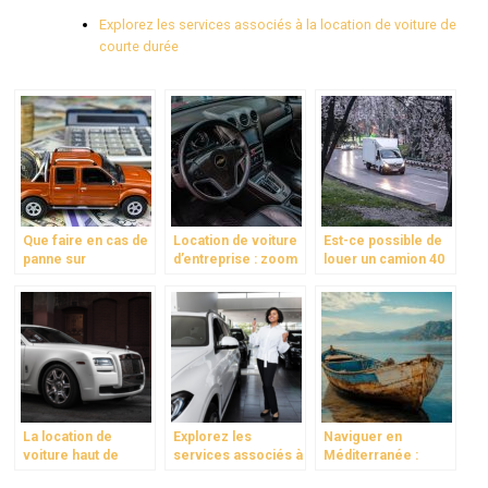
Explorez les services associés à la location de voiture de
courte durée
Que faire en cas de
Location de voiture
Est-ce possible de
panne sur
d’entreprise : zoom
louer un camion 40
l’autoroute ?
sur les avantages !
m3 avec un permis
B ?
La location de
Explorez les
Naviguer en
voiture haut de
services associés à
Méditerranée :
gamme : quand la
la location de
comment choisir