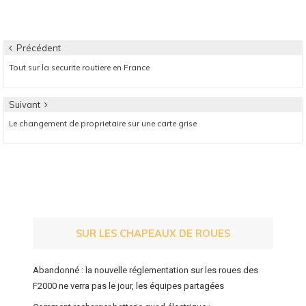
route devient votre
voiture de courte
votre futur bateau
meilleure alliee
durée
pour des aventures
aquatiques ?
Navigation
Précédent
Article
Tout sur la securite routiere en France
de
précédent:
l’article
Suivant
Article
Le changement de proprietaire sur une carte grise
suivant:
SUR LES CHAPEAUX DE ROUES
Abandonné : la nouvelle réglementation sur les roues des
F2000 ne verra pas le jour, les équipes partagées