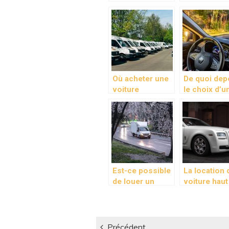
concessionnaires
électriques 
avenir radie
pour notre
planète
Où acheter une
De quoi dep
voiture
le choix d’u
d’occasion ?
camping-car
Est-ce possible
La location 
de louer un
voiture haut
camion 40 m3
gamme : qu
avec un permis
la route dev
B ?
votre meille
Navigation
alliee
Précédent