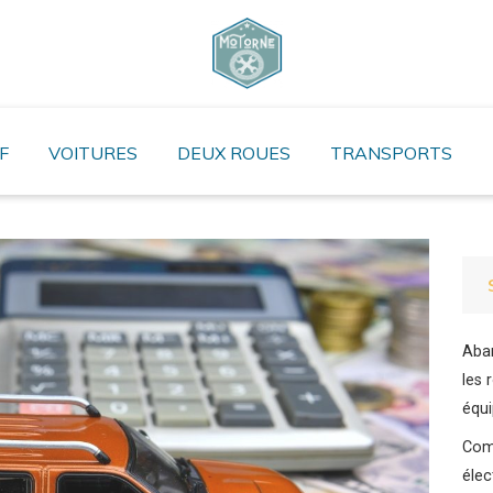
F
VOITURES
DEUX ROUES
TRANSPORTS
Aban
les 
équi
Com
élec