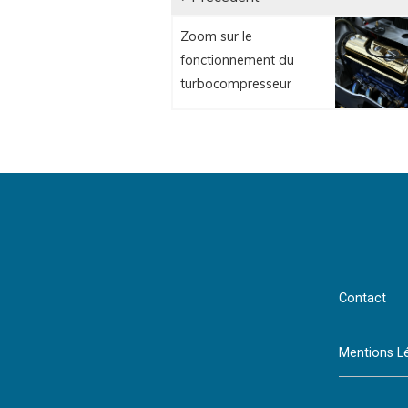
Article
de
Zoom sur le
précédent:
fonctionnement du
l’article
turbocompresseur
Contact
Mentions L