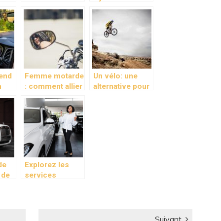
: un
d’entreprise :
ses
ux
zoom sur les
caracteristiques
avantages !
end
Femme motarde
Un vélo: une
n
: comment allier
alternative pour
 ?
elegance et
protéger
securite ?
l’environnement!
de
Explorez les
 de
services
and
associés à la
ient
location de
ure
voiture de
courte durée
Suivant